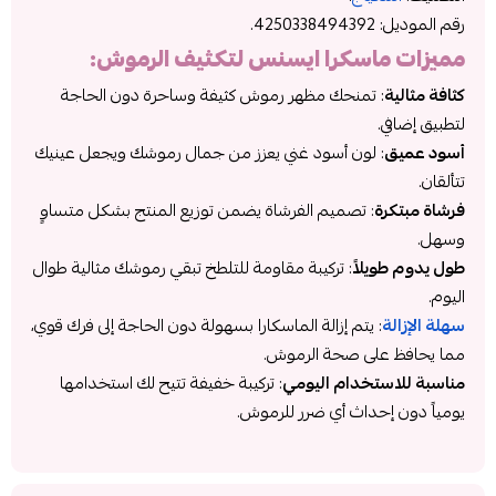
رقم الموديل:
4250338494392.
مميزات
ماسكرا ايسنس لتكثيف الرموش
:
كثافة مثالية
: تمنحك مظهر رموش كثيفة وساحرة دون الحاجة
لتطبيق إضافي.
أسود عميق
: لون أسود غني يعزز من جمال رموشك ويجعل عينيك
تتألقان.
فرشاة مبتكرة
: تصميم الفرشاة يضمن توزيع المنتج بشكل متساوٍ
وسهل.
طول يدوم طويلاً
: تركيبة مقاومة للتلطخ تبقي رموشك مثالية طوال
اليوم.
سهلة الإزالة
: يتم إزالة الماسكارا بسهولة دون الحاجة إلى فرك قوي،
مما يحافظ على صحة الرموش.
مناسبة للاستخدام اليومي
: تركيبة خفيفة تتيح لك استخدامها
يومياً دون إحداث أي ضرر للرموش.