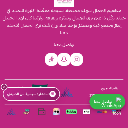
مفاهيم الجمال سهلة ممتنعة، بسيطة معقّدة، كثيرة التمدد في
حياتنا وكُل ذا عين يرى الجمال ويميّزه ويعرفه، ولربّما كان لهذا الجمال
إطارٌ يجتمع فيه ومصدرٌ يؤخذ منه، وإن كُنت ترى الجمال فتجده
معنا
تواصل معنا
×
السجل التجاري
الرقم الضريبي
💬
استشارة مجانية من الصيدلي
4030431116
310555259800003
تواصل معنا