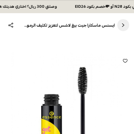
وصلتي 300 ريال؟ اختاري هديتك :🏍 شحن مجاني بكود N28 أو 💸خصم بكود EID26
ايسنس ماسكارا جيت بيغ لاشس لتعزيز تكثيف الرموش اسود