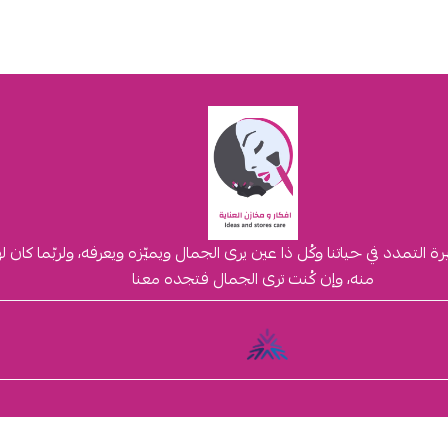
لتمدد في حياتنا وكُل ذا عين يرى الجمال ويميّزه ويعرفه، ولربّما كان 
منه، وإن كُنت ترى الجمال فتجده معنا