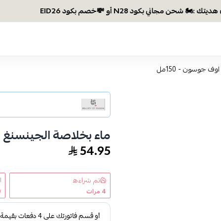
وصلتي 300 ريال؟ اختاري ه
ف جوسون - 150مل
ماء بخلاصة الجينسنغ من 
54.95
تم شراءه
4
مرات
0