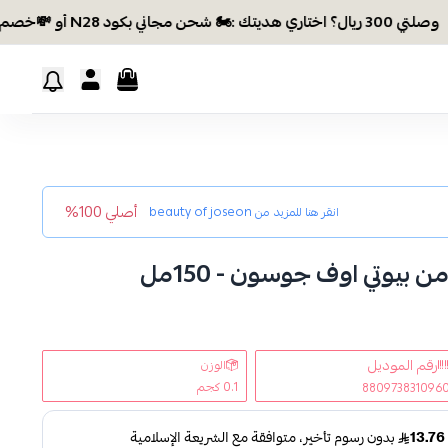
ديتك :🏍 شحن مجاني بكود N28 أو 💸خصم بكود EID26
أصلي 100%
انقر هنا للمزيد من
beauty of joseon
بيوتي اوف جوسون - 150مل
رقم الموديل
الوزن
0.1 كجم
880973831096