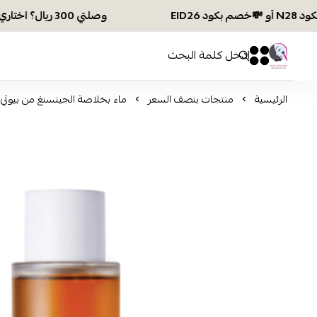
وصلتي 300 ريال؟ اختاري هديتك :🏍 شحن مجاني بكود N28 أو 💸خصم بكود EID26
افكار ومخازن العناية
0
0
الرئيسية
منتجات بنصف السعر
ماء بخلاصة الجينسنغ من بيوتي او