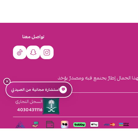
تواصل معنا
لهذا الجمال إطارٌ يجتمع فيه ومصدرٌ يؤخذ
×
💬
استشارة مجانية من الصيدلي
السجل التجاري
4030431116