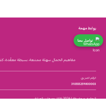
روابط مهمة
تواصل معنا
مفاهيم الجمال سهلة ممتنعة، بسيطة معقّدة، كثيرة ا
الرقم الضريبي
310555259800003
الحقوق محفوظة | 2026
افكار ومخازن العناية