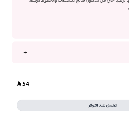
ترطيبا خالي من الدهون تعالج التشققات والخطوط الرفيعة
54
اعلمني عند التوفر