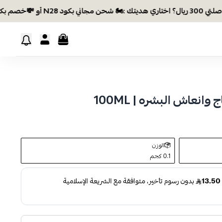
 بكود N28 أو 💸خصم بكود EID26
انعاش البشره | 100ML
الوزن
0.1 كجم