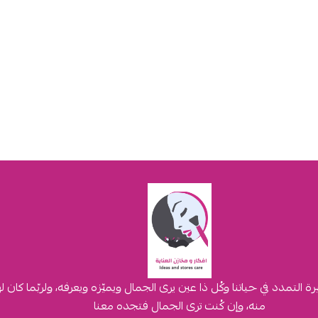
لتمدد في حياتنا وكُل ذا عين يرى الجمال ويميّزه ويعرفه، ولربّما كان 
منه، وإن كُنت ترى الجمال فتجده معنا