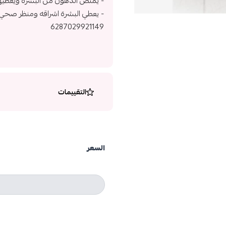
- يمتص الدهون من البشرة ويعطيها 
- يعطي البشرة اشراقه ومنظر صحي
6287029921149
التقييمات
السعر