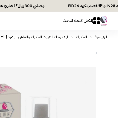
وصلتي 300 ريال؟ اختاري هديتك :🏍 شحن مجاني بكود N28 أو 💸خصم بكود EID26
افكار ومخازن العناية
0
0
الرئيسية
المكياج
ليف بخاخ لتثبيت المكياج وانعاش البشره | 100ML