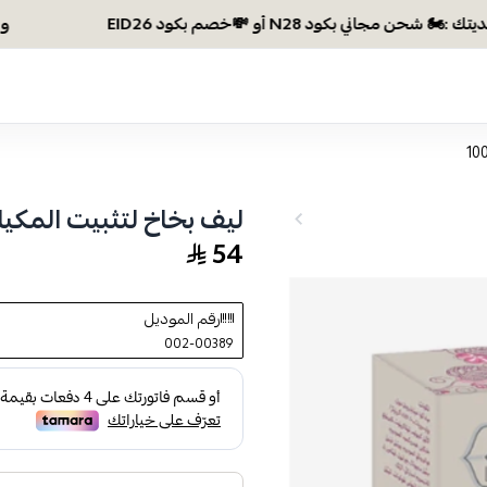
وصلتي 300 ريال؟ اختاري هديتك :🏍 شحن مجاني
ليف بخاخ لتثبيت المكياج و
54
رقم الموديل
002-00389