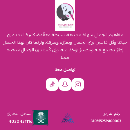
مفاهيم الجمال سهلة ممتنعة، بسيطة معقّدة، كثيرة التمدد في
حياتنا وكُل ذا عين يرى الجمال ويميّزه ويعرفه، ولربّما كان لهذا الجمال
إطارٌ يجتمع فيه ومصدرٌ يؤخذ منه، وإن كُنت ترى الجمال فتجده
معنا
تواصل معنا
السجل التجاري
الرقم الضريبي
4030431116
310555259800003