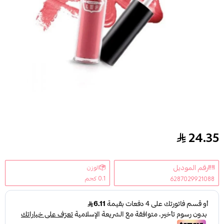
24.35
ليف احمر شفاه سائل الترا جلوس 02
رقم الموديل
الوزن
0.1 كجم
6287029921088