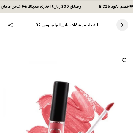
وصلتي 300 ريال؟ اختاري هديتك :🏍 شحن مجاني بكود N28 أو 💸خصم بكود EID26
ليف احمر شفاه سائل الترا جلوس 02