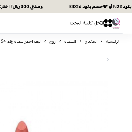
وصلتي 300 ريال؟ اختاري هديتك :🏍 شحن مجاني بكود N28 أو 💸خصم بكود EID26
افكار ومخازن العناية
0
0
الرئيسية
المكياج
الشفاه
روج
ليف احمر شفاة رقم 54