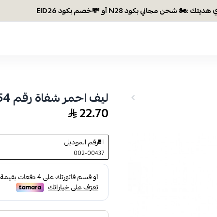
وصلتي 300 
ليف احمر شفاة رقم 54
22.70
رقم الموديل
002-00437