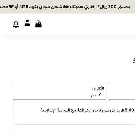
ريال؟ اختاري هديتك :🏍 شحن مجاني بكود N28 أو 💸خصم بكود EID26
الوزن
0.1 كجم