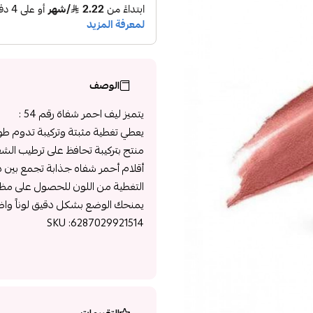
الوصف
يتميز ليف احمر شفاة رقم 54 :
يعطي تغطية مثبتة وتركيبة تدوم طوي
منتج بتركيبة تحافظ على ترطيب الش
أقلام أحمر شفاه جذابة تجمع بين د
التغطية من اللون للحصول على مظه
يمنحك الوضع بشكل دقيق لوناً واضحا
SKU :6287029921514