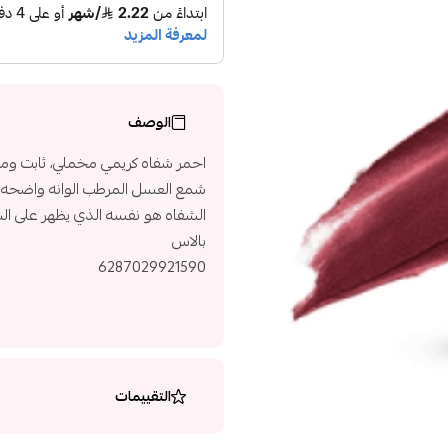
الوصف
احمر شفاه كريمي مخملي، ثابت ومط
شمع العسل المرطب الوانه واضحه و
الشفاه هو نفسه الذي يظهر على الشفا
بالاس
6287029921590
التقييمات