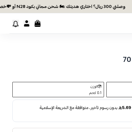
وصلتي 300 ريال؟ اختاري هديتك :🏍 شحن مجاني بكود N28 أو 💸خصم بكود EID26
الوزن
0.1 كجم