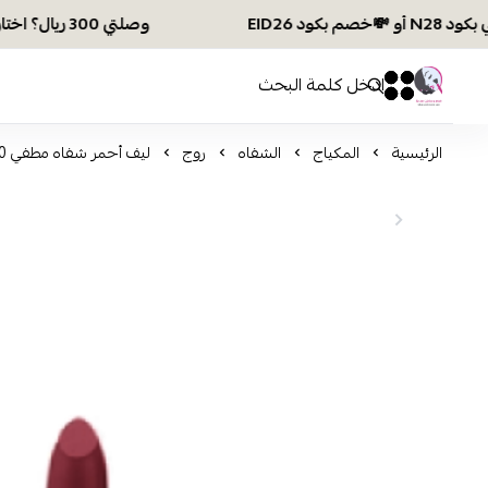
وصلتي 300 ريال؟ اختاري هديتك :🏍 شحن مجاني بكود N28 أو 💸خصم بكود EID26
افكار ومخازن العناية
0
0
الرئيسية
المكياج
الشفاه
روج
ليف أحمر شفاه مطفي 70