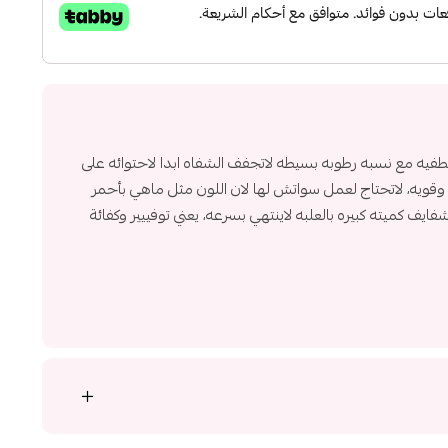
فيه مع نسبه رطوبه بسيطه لاتجفف الشفاه ابدا لاحتوائه على
قويه، لاتحتاج لعمل سواتش لها لان اللون مثل ماهي بأحمر
يف كميته كبيره بالعلبه لاينتهي بسرعه، يعني توفييير وكفائة