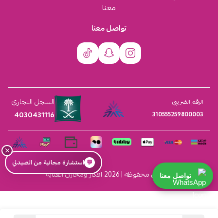
معنا
تواصل معنا
السجل التجاري
الرقم الضريبي
4030431116
310555259800003
×
💬
استشارة مجانية من الصيدلي
الحقوق محفوظة | 2026
افكار ومخازن العناية
تواصل معنا