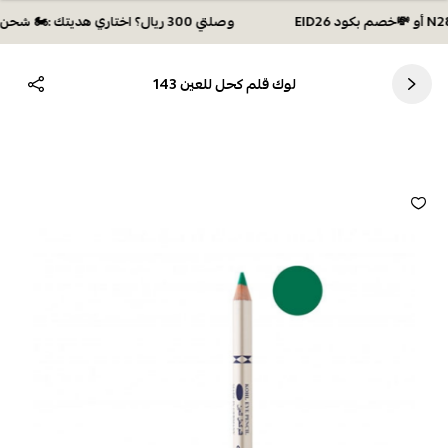
وصلتي 300 ريال؟ اختاري هديتك :🏍 شحن مجاني بكود N28 أو 💸خصم بكود EID26
لوك قلم كحل للعين 143