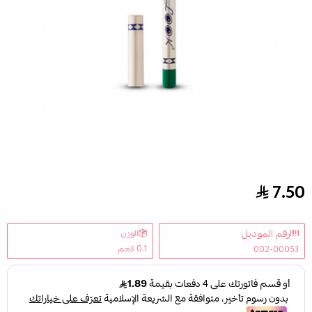
7.50
لوك قلم كحل للعين 143
رقم الموديل
الوزن
0.1 كجم
002-00053