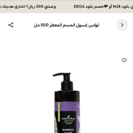
وصلتي 300 ريال؟ اختاري هديتك :🏍 شحن مجاني بكود N28 أو 💸خصم بكود EID26
لوكس غسول الجسم المعطر 500 مل