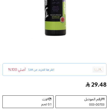
أصلي 100%
انقر هنا للمزيد من
Lux
29.48
لوكس غسول الجسم المعطر 500 مل
رقم الموديل
الوزن
0.1 كجم
003-00703