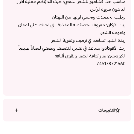
مناسب جدًا كشامبو للشعر الدهني؛ حيث أنه يٌنظم عملية افراز
الدهون بفروة الرأس
يرطيب الخصلات ويحمي لونها من البهتان
زيت الأركان: معروف بخصائصه المغذية التي تحافظ على لمعان
ونعومة الشعر.
زبدة الشيا: تساهم في ترطيب وتقوية الشعر
زيت الأفوكادو: يساعد في تقليل التقصف ويضفي لمعاناً طبيعياً
الكولاجين: يعزز كثافة الشعر ويقوي أليافه
745178721660
التقييمات