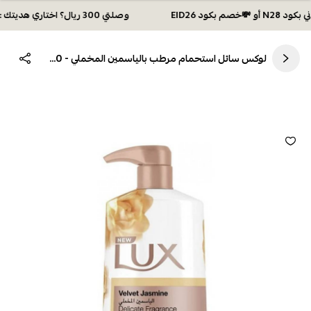
وصلتي 300 ريال؟ اختاري هديتك :🏍 شحن مجاني بكود N28 أو 💸خصم بكود EID26
لوكس سائل استحمام مرطب بالياسمين المخملي - 700 مل