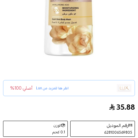
أصلي 100%
انقر هنا للمزيد من
Lux
35.88
لوكس سائل استحمام مرطب بالياسمين المخملي - 700 مل
رقم الموديل
الوزن
0.1 كجم
6281006569805