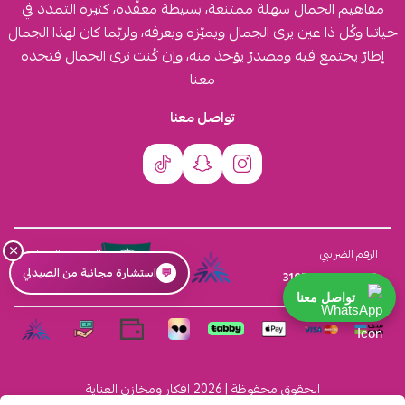
مفاهيم الجمال سهلة ممتنعة، بسيطة معقّدة، كثيرة التمدد في
حياتنا وكُل ذا عين يرى الجمال ويميّزه ويعرفه، ولربّما كان لهذا الجمال
إطارٌ يجتمع فيه ومصدرٌ يؤخذ منه، وإن كُنت ترى الجمال فتجده
معنا
تواصل معنا
×
السجل التجاري
الرقم الضريبي
💬
استشارة مجانية من الصيدلي
4030431116
310555259800003
تواصل معنا
الحقوق محفوظة | 2026
افكار ومخازن العناية