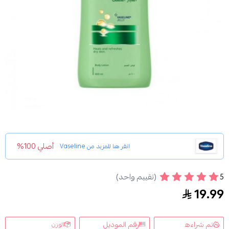
أصلي 100%
انقر هنا للمزيد من
Vaseline
5
(تقييم واحد)
لوشن للعناية المركزة الملطف بالصبار من فازلين 400مل
19.99
تم شراءه
رقم الموديل
الوزن