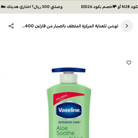
وصلتي 300 ريال؟ اختاري هديتك :🏍 شحن مجاني بكود N28 أو 💸خصم بكود EID26
لوشن للعناية المركزة الملطف بالصبار من فازلين 400مل