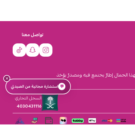
تواصل معنا
لهذا الجمال إطارٌ يجتمع فيه ومصدرٌ يؤخذ
×
💬
استشارة مجانية من الصيدلي
السجل التجاري
4030431116