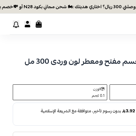
 هديتك :🏍 شحن مجاني بكود N28 أو 💸خصم بكود EID26
مفتح ومعطر لون وردى 300 مل
الوزن
0.1 كجم