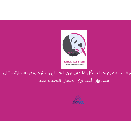
لتمدد في حياتنا وكُل ذا عين يرى الجمال ويميّزه ويعرفه، ولربّما كان 
منه، وإن كُنت ترى الجمال فتجده معنا