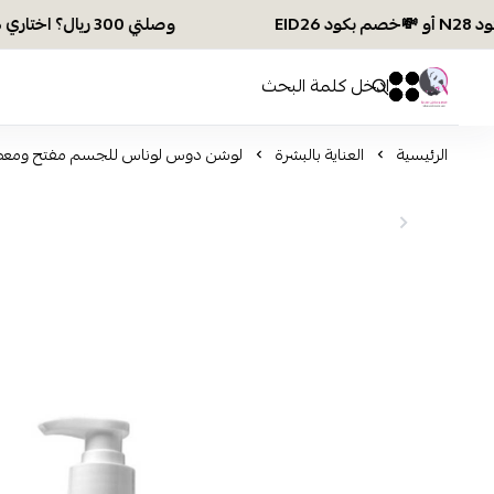
وصلتي 300 ريال؟ اختاري هديتك :🏍 شحن مجاني بكود N28 أو 💸خصم بكود EID26
افكار ومخازن العناية
0
0
الرئيسية
العناية بالبشرة
لوشن دوس لوناس للجسم مفتح ومعطر لون 