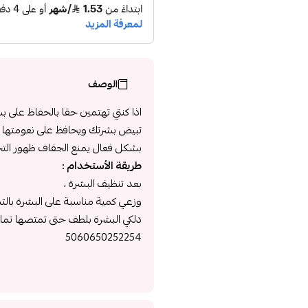
الوصف
اذا كنتي تهتمين حقا بالحفاظ على
تبيض بشرتك ويحافظ على نعومتها و
بشكل فعال يمنع الجفاف ظهور التجاعي
طريقة الأستخدام :
بعد تنظيف البشرة ،
وزعي كمية مناسبة على البشرة بال
دلكي البشرة بلطف حتى تمتصها تمامً
5060650252254