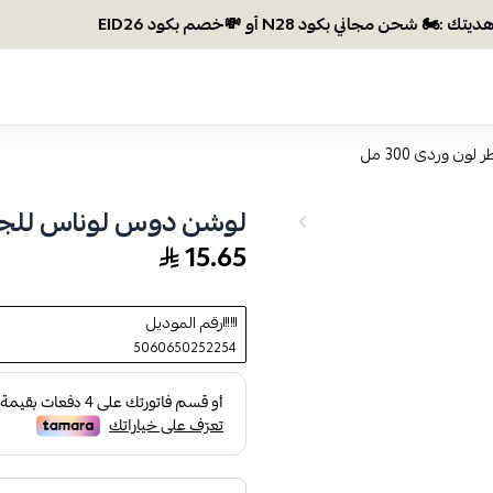
وصلتي 300 ريال؟ اختاري
وردى 300 مل
لوشن دوس لوناس للجسم 
15.65
رقم الموديل
5060650252254