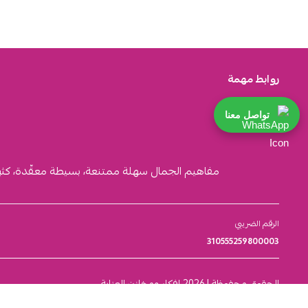
روابط مهمة
تواصل معنا
مفاهيم الجمال سهلة ممتنعة، بسيطة معقّدة، كثيرة ا
الرقم الضريبي
310555259800003
الحقوق محفوظة | 2026
افكار ومخازن العناية