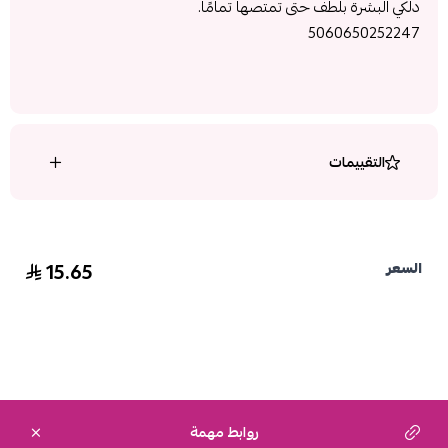
دلكي البشرة بلطف حتى تمتصها تمامًا.
5060650252247
التقييمات
15.65
السعر
روابط مهمة