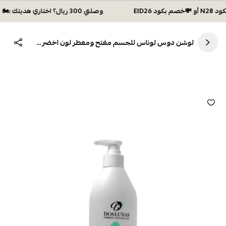
وصلتي 300 ريال؟ اختاري هديتك :🏍 شحن مجاني بكود N28 أو 💸خصم بكود EID26
لوشن دوس لوناس للجسم مفتح ومعطر لون اخضر 300 مل