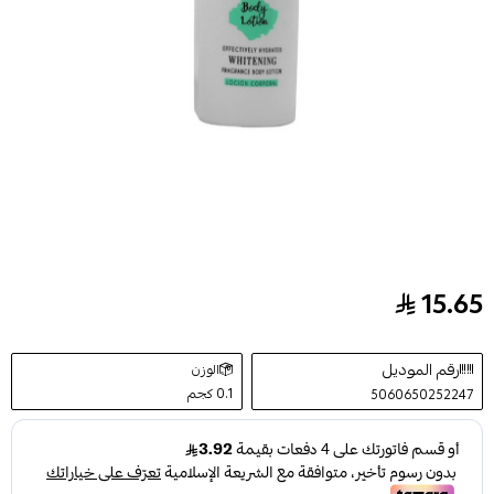
15.65
لوشن دوس لوناس للجسم مفتح ومعطر لون اخضر 300 مل
رقم الموديل
الوزن
0.1 كجم
5060650252247