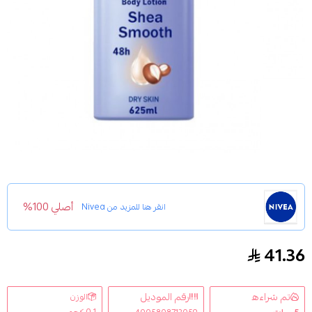
أصلي 100%
انقر هنا للمزيد من
Nivea
41.36
لوشن الجسم نعومه الشيا من نيفيا 625 مل
تم شراءه
رقم الموديل
الوزن
0.1 كجم