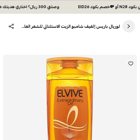
وصلتي 300 ريال؟ اختاري هديتك :🏍 شحن مجاني بكود N28 أو 💸خصم بكود EID26
لوريال باريس إلفيف شامبو الزيت الاستثنائي للشعر العادي إلى الجاف 200 مل