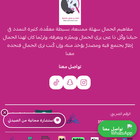
مفاهيم الجمال سهلة ممتنعة، بسيطة معقّدة، كثيرة التمدد في
حياتنا وكُل ذا عين يرى الجمال ويميّزه ويعرفه، ولربّما كان لهذا الجمال
إطارٌ يجتمع فيه ومصدرٌ يؤخذ منه، وإن كُنت ترى الجمال فتجده
معنا
تواصل معنا
×
السجل التجاري
الرقم الضريبي
💬
استشارة مجانية من الصيدلي
4030431116
310555259800003
تواصل معنا