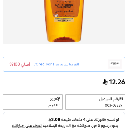
أصلي 100%
انقر هنا للمزيد من
L'Oreal Paris
12.26
لوريال باريس إلفيف شامبو الزيت الاستثنائي للشعر العادي إلى
رقم الموديل
الوزن
0.1 كجم
003-03229