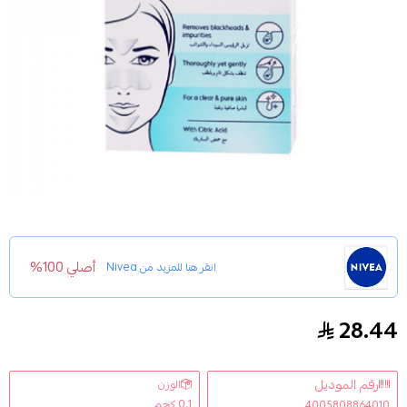
أصلي 100%
انقر هنا للمزيد من
Nivea
28.44
لصاقات لتنقية وتنظيف البشرة من نيفيا
رقم الموديل
الوزن
0.1 كجم
4005808864010