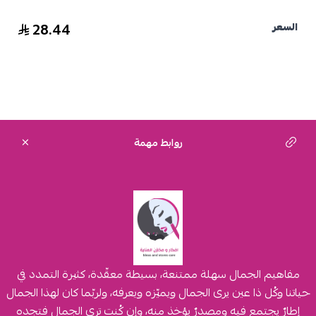
28.44
السعر
روابط مهمة
مفاهيم الجمال سهلة ممتنعة، بسيطة معقّدة، كثيرة التمدد في
حياتنا وكُل ذا عين يرى الجمال ويميّزه ويعرفه، ولربّما كان لهذا الجمال
إطارٌ يجتمع فيه ومصدرٌ يؤخذ منه، وإن كُنت ترى الجمال فتجده