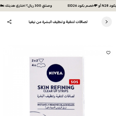
وصلتي 300 ريال؟ اختاري هديتك :🏍 شحن مجاني بكود N28 أو 💸خصم بكود EID26
لصاقات لتنقية وتنظيف البشرة من نيفيا