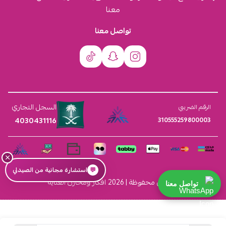
معنا
تواصل معنا
السجل التجاري
الرقم الضريبي
4030431116
310555259800003
×
💬
استشارة مجانية من الصيدلي
الحقوق محفوظة | 2026
افكار ومخازن العناية
تواصل معنا