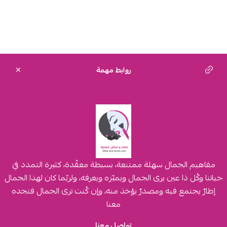
روابط مهمة
مفاهيم الجمال سهلة ممتنعة، بسيطة معقّدة، كثيرة التمدد في
حياتنا وكُل ذا عين يرى الجمال ويميّزه ويعرفه، ولربّما كان لهذا الجمال
إطارٌ يجتمع فيه ومصدرٌ يؤخذ منه، وإن كُنت ترى الجمال فتجده
معنا
تواصل معنا