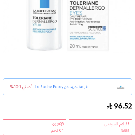
أصلي 100%
انقر هنا للمزيد من
La Roche Posay
96.52
لاروش بوزيه مرطب يومي للعين للبشرة الحساسة - 20 مل
رقم الموديل
الوزن
0.1 كجم
3685