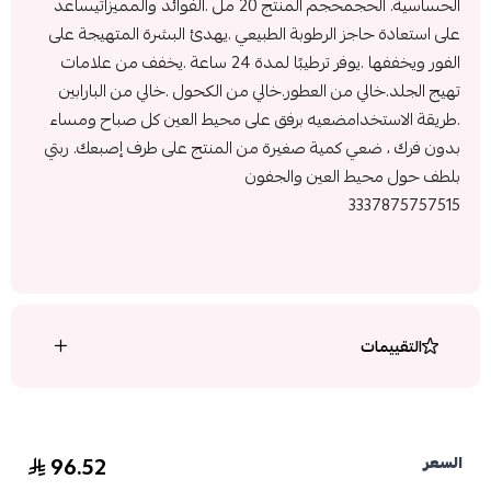
الحساسية. ‎الحجم‎حجم المنتج 20 مل .‎الفوائد والمميزات‎يساعد
على استعادة حاجز الرطوبة الطبيعي .‎يهدئ البشرة المتهيجة على
الفور ويخففها .‎يوفر ترطيبًا لمدة 24 ساعة .‎يخفف من علامات
تهيج الجلد.‎خالي من العطور.‎خالي من الكحول .‎خالي من البارابين
.‎طريقة الاستخدام‎ضعيه برفق على محيط العين كل صباح ومساء
بدون فرك ، ضعي كمية صغيرة من المنتج على طرف إصبعك. ربتي
بلطف حول محيط العين والجفون
3337875757515
التقييمات
96.52
السعر