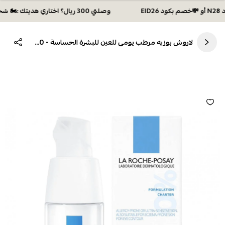
وصلتي 300 ريال؟ اختاري هديتك :🏍 شحن مجاني بكود N28 أو 💸خصم بكود EID26
لاروش بوزيه مرطب يومي للعين للبشرة الحساسة - 20 مل