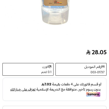
28.05
كوفيكس كير - جل زيتي للجسم الشيا وزبدة الكاكاو - 200مل
رقم الموديل
الوزن
0.1 كجم
003-01737