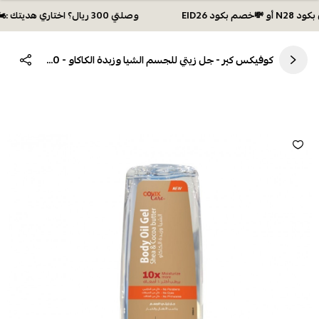
وصلتي 300 ريال؟ اختاري هديتك :🏍 شحن مجاني بكود N28 أو 💸خصم بكود EID26
كوفيكس كير - جل زيتي للجسم الشيا وزبدة الكاكاو - 200مل