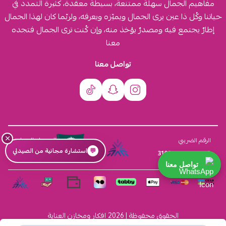
مفاهيم الجمال سهلة ممتنعة، بسيطة معقّدة، كثيرة التمدد في
حياتنا وكُل ذا عين يرى الجمال ويميّزه ويعرفه، ولربّما كان لهذا الجمال
إطارٌ يجتمع فيه ومصدرٌ يؤخذ منه، وإن كُنت ترى الجمال فتجده
معنا
تواصل معنا
×
السجل التجاري
الرقم الضريبي
💬
استشارة مجانية من الصيدلي
4030431116
310555259800003
تواصل معنا
الحقوق محفوظة | 2026
افكار ومخازن العناية