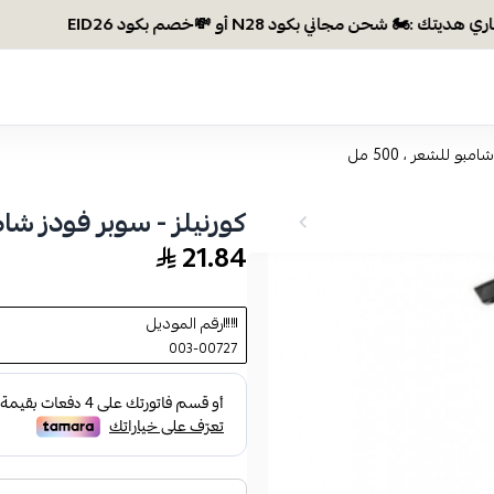
بو للشعر ، 500 مل
كورنيلز - سوبر فودز شامبو ل
21.84
رقم الموديل
003-00727