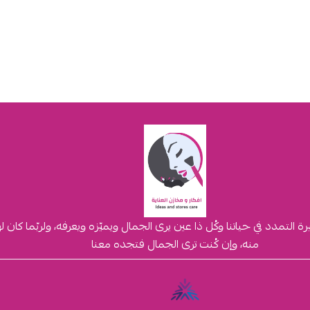
لتمدد في حياتنا وكُل ذا عين يرى الجمال ويميّزه ويعرفه، ولربّما كان 
منه، وإن كُنت ترى الجمال فتجده معنا