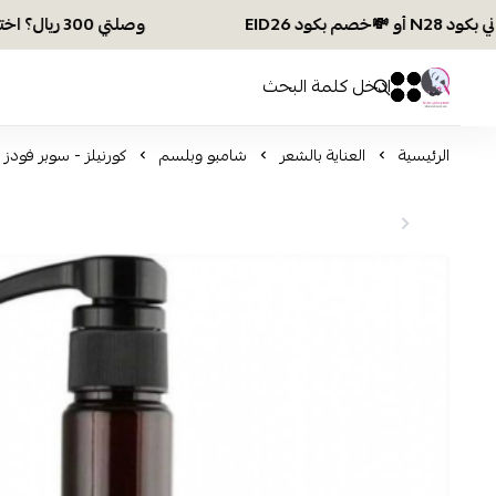
وصلتي 300 ريال؟ اختاري هديتك :🏍 شحن مجاني بكود N28 أو 💸خصم بكود EID26
افكار ومخازن العناية
0
0
الرئيسية
العناية بالشعر
شامبو وبلسم
كورنيلز - سوبر فودز شام