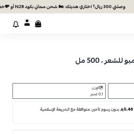
وصلتي 300 ريال؟ اختاري هديتك :🏍 شحن مجاني بكود N28 أو 💸خصم بكود EID26
لشعر ، 500 مل
الوزن
0.1 كجم