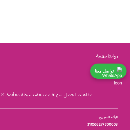
روابط مهمة
تواصل معنا
مفاهيم الجمال سهلة ممتنعة، بسيطة معقّدة، كثيرة ا
الرقم الضريبي
310555259800003