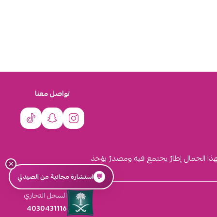
تواصل معنا
لهذا الجمال إطارٌ يجتمع فيه ومصدرٌ يؤخذ
×
💬
استشارة مجانية من الصيدلي
السجل التجاري
4030431116