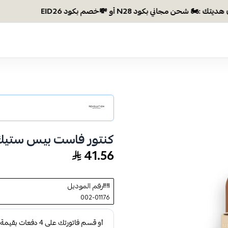
وصلتي 300 ريال؟ 
كنتور فاست بيس ستيك
41.56
رقم الموديل
002-01176