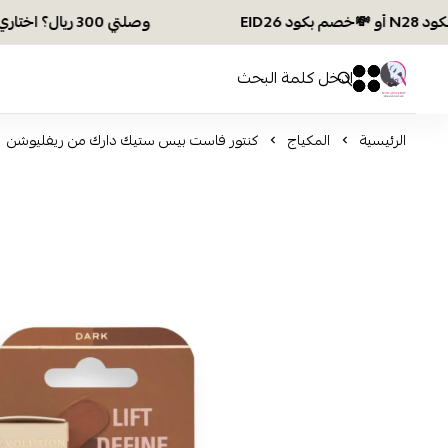
وصلتي 300 ريال؟ اختاري هديتك :🏍 شحن مجاني بكود N28 أو 💸خصم بكود EID26
افكار ومخازن العناية
0
0
الرئيسية
المكياج
كنتور فاست بيس ستيك دارك من ريفليوشن