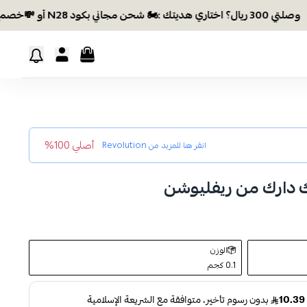
اختاري هديتك :🏍 شحن مجاني بكود N28 أو 💸خصم بكود EID26
أصلي 100%
انقر هنا للمزيد من
Revolution
 دارك من ريفليوشن
الوزن
0.1 كجم