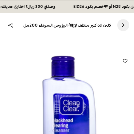
وصلتي 300 ريال؟ اختاري هديتك :🏍 شحن مجاني بكود N28 أو 💸خصم بكود EID26
كلين اند كلير منظف لإزالة الرؤوس السوداء 200مل