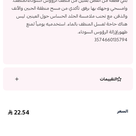
بللي قطعة من القطن بقليل من منظف الرؤوس السوداءالمنظف،
وامسحي وجهك بها برفق. تأكدي من مسح منطقة الجبين والأنف
والذقن، مع تجنب ملامسة الجلد الحساس حول العينين. ليس
هناك حاجة لغسل المنظف بالماء. استخدميه يومياً لمنع
ظهورلإزالة الرؤوس السوداء.
3574660135794
التقييمات
22.54
السعر