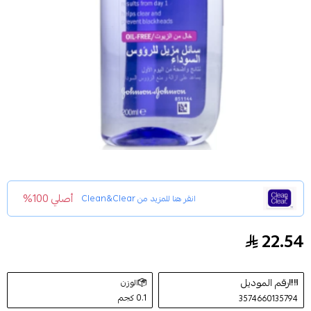
أصلي 100%
انقر هنا للمزيد من
Clean&Clear
22.54
كلين اند كلير منظف لإزالة الرؤوس السوداء 200مل
رقم الموديل
الوزن
0.1 كجم
3574660135794