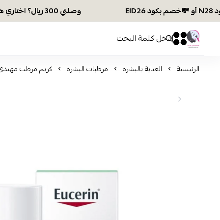
وصلتي 300 ريال؟ اختاري هديتك :🏍 شحن مجاني بكود N28 أو 💸خصم بكود EID26
افكار ومخازن العناية
0
0
الرئيسية
العناية بالبشرة
مرطبات البشرة
كريم مرطب مهندئ لح