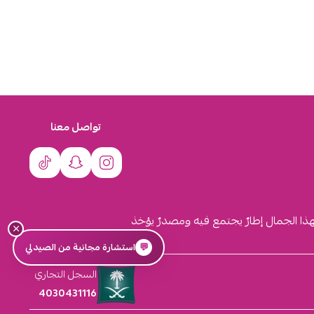
تواصل معنا
لهذا الجمال إطارٌ يجتمع فيه ومصدرٌ يؤخذ
×
💬
استشارة مجانية من الصيدلي
السجل التجاري
4030431116