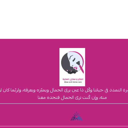
لتمدد في حياتنا وكُل ذا عين يرى الجمال ويميّزه ويعرفه، ولربّما كان 
منه، وإن كُنت ترى الجمال فتجده معنا