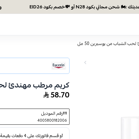
وصلتي 300 ريال؟ اختاري هديتك :🏍 شحن مج
ب الشباب من يوسيرين 50 مل
كريم مرطب مهندئ لحب ا
58.70
رقم الموديل
4005800182006