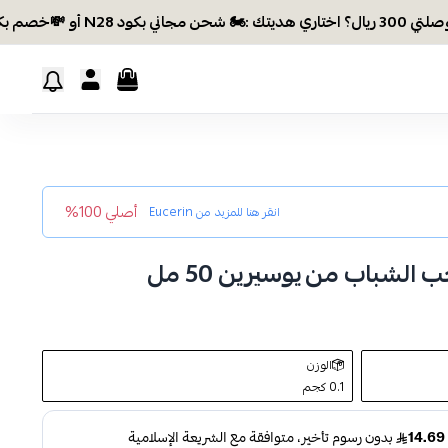
اني بكود N28 أو 💸خصم بكود EID26
أصلي 100%
انقر هنا للمزيد من
Eucerin
لشباب من يوسيرين 50 مل
الوزن
0.1 كجم