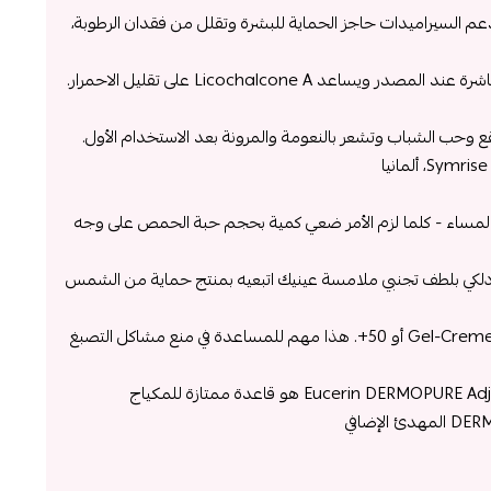
دعم السيراميدات حاجز الحماية للبشرة وتقلل من فقدان الرطوبة،
تهدئة التهيج مثل اللسع والحرق مباشرة عند المصدر ويساعد Licochalcone A على تقليل الاحمرار.
ع وحب الشباب وتشعر بالنعومة والمرونة بعد الاستخدام الأول.
ي المساء - كلما لزم الأمر ضعي كمية بحجم حبة الحمص على وجه
نظيف Eucerin DERMOPURE) دلكي بلطف تجنبي ملامسة عينيك اتبعيه بمنتج حماية من الشمس
Gel-Creme Oil Control Dry Touch SPF30 أو 50+. هذا مهم للمساعدة في منع مشاكل التصبغ