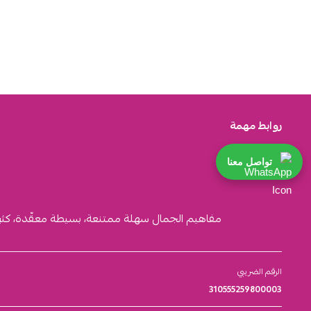
روابط مهمة
تواصل معنا
مفاهيم الجمال سهلة ممتنعة، بسيطة معقّدة، كثيرة ا
الرقم الضريبي
310555259800003