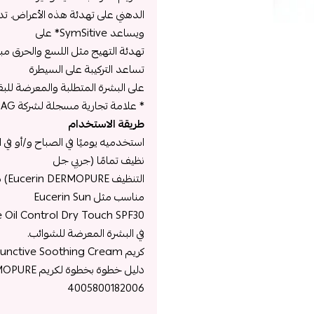
الدهني على تهدئة هذه الأعراض. ​​ت
ويساعد SymSitive* على
تساعد التركيبة على السيطرة
على البشرة المتطلبة والمعرضة للبق
* علامة تجارية مسجلة لشركة Symrise AG، ألمانيا
طريقة الاستخدام
استخدميه يوميًا في الصباح و/أو ف
نظيف تمامًا (جربي جل
الت
مناسب مثل Eucerin Sun
في البشرة المعرضة للشوائب.
كريم Eucerin DERMOPURE Adjunctive Soothing Cream هو قاعدة ممتازة للمكياج
دليل خطوة بخطوة لكريم DERMOPURE المهدئ الإضافي
4005800182006