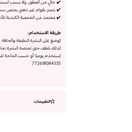
✔️ خالٍ من العطور، ولا يسبب انسدا
✔️ يتميز بقوام غير دهني يمتص بسر
✔️ معتمد من الجمعية الكندية للأم
طريقة الاستخدام:
يُوضع على البشرة النظيفة والجافة.
يُدلك بلطف حتى تمتصه البشرة تمامً
يُستخدم يوميًا أو حسب الحاجة ل
772618084535
التقييمات