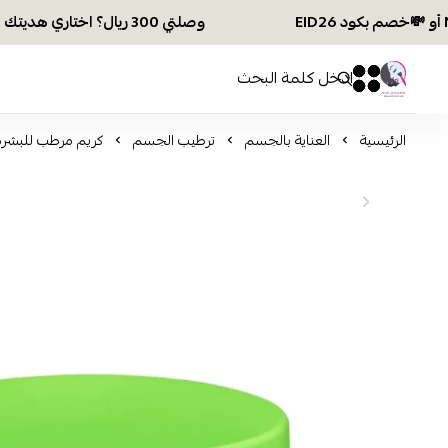
وصلتي 300 ريال؟ اختاري هديتك :🏍 شحن مجاني بكود N28 أو 💸خصم بكود EID26
افكار ومخازن العناية
0
0
الرئيسية
العناية بالجسم
ترطيب الجسم
كريم مرطب للبشرة الجا