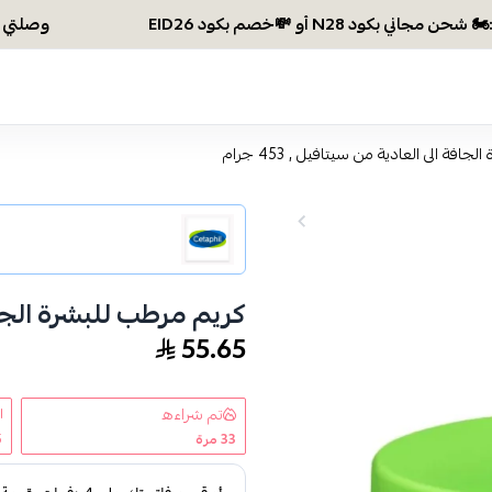
وصلتي 300 ريال؟ اختاري هديتك :🏍 شحن مجاني بكود N28 أو 💸خصم بكود EID26
فة الى العادية من سيتافيل , 453 جرام
كريم مرطب للبشرة الجافة ال
55.65
تم شراءه
33
مرة
5