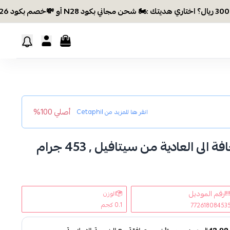
أصلي 100%
انقر هنا للمزيد من
Cetaphil
ى العادية من سيتافيل , 453 جرام
رقم الموديل
الوزن
0.1 كجم
77261808453