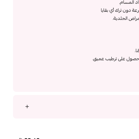
د المسام.
عة دون ترك أي بقايا
راض الجلدية.
ا.
لحصول على ترطيب عميق.