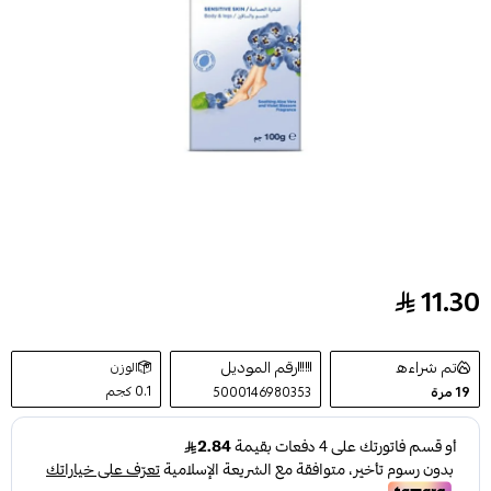
11.30
كريم لازالة الشعر للبشرة الحساسة من فيت - 100جم
تم شراءه
رقم الموديل
الوزن
0.1 كجم
19
مرة
5000146980353