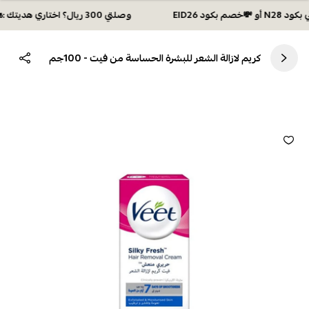
وصلتي 300 ريال؟ اختاري هديتك :🏍 شحن مجاني بكود N28 أو 💸خصم بكود EID26
كريم لازالة الشعر للبشرة الحساسة من فيت - 100جم