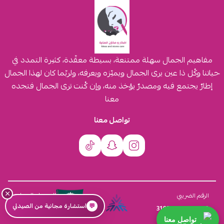
مفاهيم الجمال سهلة ممتنعة، بسيطة معقّدة، كثيرة التمدد في
حياتنا وكُل ذا عين يرى الجمال ويميّزه ويعرفه، ولربّما كان لهذا الجمال
إطارٌ يجتمع فيه ومصدرٌ يؤخذ منه، وإن كُنت ترى الجمال فتجده
معنا
تواصل معنا
×
السجل التجاري
الرقم الضريبي
💬
استشارة مجانية من الصيدلي
4030431116
310555259800003
تواصل معنا