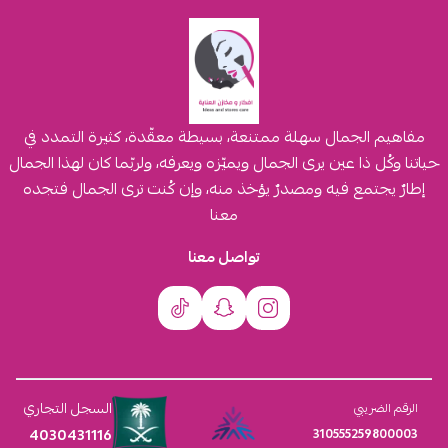
مفاهيم الجمال سهلة ممتنعة، بسيطة معقّدة، كثيرة التمدد في
حياتنا وكُل ذا عين يرى الجمال ويميّزه ويعرفه، ولربّما كان لهذا الجمال
إطارٌ يجتمع فيه ومصدرٌ يؤخذ منه، وإن كُنت ترى الجمال فتجده
معنا
تواصل معنا
السجل التجاري
الرقم الضريبي
4030431116
310555259800003