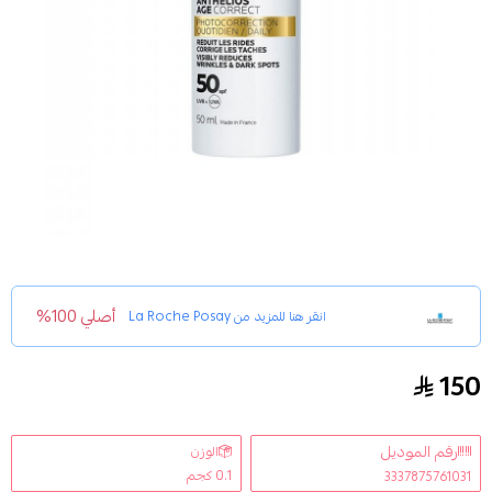
أصلي 100%
انقر هنا للمزيد من
La Roche Posay
150
كريم لاروش بوزيه أنثيليوس لعلامات تقدم السن SPF50
رقم الموديل
الوزن
0.1 كجم
3337875761031