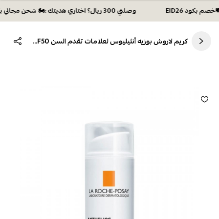
وصلتي 300 ريال؟ اختاري هديتك :🏍 شحن مجاني بكود N28 أو 💸خصم بكود EID26
كريم لاروش بوزيه أنثيليوس لعلامات تقدم السن SPF50