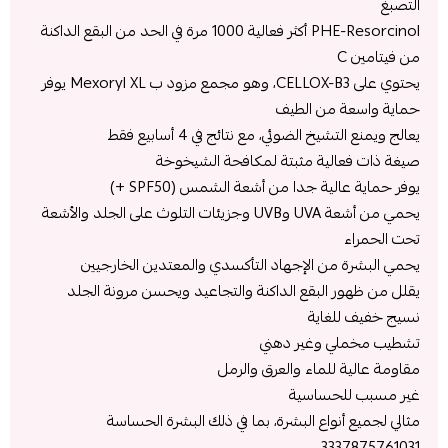
التصبغ
PHE-Resorcinol أكثر فعالية 1000 مرة في الحد من البقع الداكنة
من فيتامين C
يحتوي على CELLOX-B3، وهو مجمع مزود ب Mexoryl XL يوفر
حماية واسعة من الطيف
يعالج ويمنع التشيخ الضوئي، مع نتائج في 4 أسابيع فقط
صيغة ذات فعالية مثبتة لمكافحة الشيخوخة
يوفر حماية عالية جدا من أشعة الشمس (SPF50 +)
يحمي من أشعة UVA وUVB وجزيئات التلوث على الجلد والأشعة
تحت الحمراء
يحمي البشرة من الإجهاد التأكسدي والمعتدين الخارجيين
يقلل من ظهور البقع الداكنة والتجاعيد ويحسن مرونة الجلد
نسيج خفيف للغاية
تشطيب مخملي وغير دهني
مقاومة عالية للماء والعرق والرمل
غير مسبب للحساسية
مثالي لجميع أنواع البشرة، بما في ذلك البشرة الحساسة
3337875761031