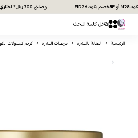
وصلتي 300 ريال؟ اختاري هديتك :🏍 شحن مجاني بكود N28 أو 💸خصم بكود EID26
افكار ومخازن العناية
0
0
الرئيسية
العناية بالبشرة
مرطبات البشرة
كريم كبسولات الكول