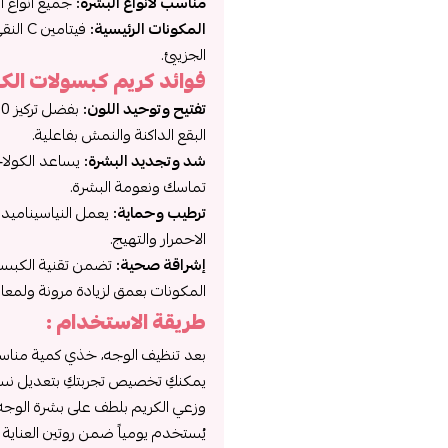
مناسب لأنواع البشرة:
جميع أنواع ال
المكونات الرئيسية:
فيتام
الجزيئي.
فوائد كريم كبسولات الك
تفتيح وتوحيد اللون:
البقع الداكنة والنمش بفاعلية.
شد وتجديد البشرة:
تماسك ونعومة البشرة.
ترطيب وحماية:
يعمل النياسيناميد 
الاحمرار والتهيج.
إشراقة صحية:
تضمن تقنية الكبسول
المكونات بعمق لزيادة مرونة ولمعان
طريقة الاستخدام :
بعد تنظيف الوجه، خذي كمية مناسب
يمكنكِ تخصيص تجربتكِ بتعديل نسب
وزعي الكريم بلطف على بشرة الوجه 
يُستخدم يومياً ضمن روتين العناية