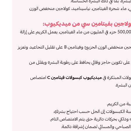
بشرة، بما في ذلك البشرة الحساسة.
ين C النقي، ماء شجرة الفيتامين، نياسيناميد، كولاجين منخفض الوزن
ولاجين بفيتامين سي من ميديكيوب:
بفضل تركيز 500,000 جزء في المليون من ماء الفيتامين، يعمل الكريم على إزالة
يساعد الكولاجين منخفض الوزن الجزيئي وفيتامين B على تقليل التجاعيد وتعزيز
على تكوين حاجز وقائي يحافظ على رطوبة البشرة ويقلل من
ات المبتكرة في
ميديكيوب كبسولات فيتامين C
امتصاص
 البشرة.
ة من الكريم.
ة الكبسولات إلى الجل حسب احتياج بشرتكِ.
ودلكي بحركات دائرية حتى يتم الامتصاص التام.
 الصباحي والمسائي لضمان إشراقة دائمة.