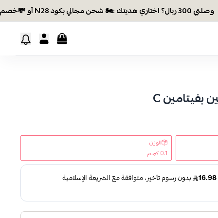
 شحن مجاني بكود N28 أو 💸خصم بكود EID26
 بفيتامين C
الوزن
0.1 كجم