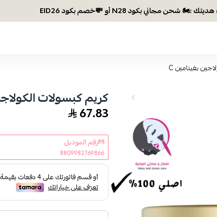
وصلتي 300 ريال؟ اختاري هديتك :🏍
اجين بفيتامين C
كريم كبسولات الكولاجين
67.83
رقم الموديل
8809982769866