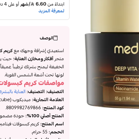
الوصف
استعيدي إشراقة وجهك مع
كريم كب
متجر
أفكار ومخازن العناية
؛ حيث يج
الخفيفة ليمنح بشرتك ترطيباً عميقاً
لونها تحت أشعة الشمس القوية.
مواصفات كريم كبسولات 
التصنيف:
التصنيف:
العناية بالبشرة
العلامة التجارية:
ميديكوب (Medicube).
كود المنتج:
8809982769866.
المنتج أصلي 100%:
جودة مضمونة ل
اسم المنتج:
كريم كبسولات فيتامين سي العميق (ream
الحجم:
55 جرام.