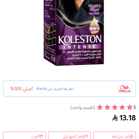
أصلي 100%
انقر هنا للمزيد من
Wella
5
(تقييم واحد)
كريم صبغة الشعر كوليستون مع بديل الزيت اسود 302/0 من ويلا 50 ملليتر
13.18
تم شراءه
رقم الموديل
الوزن