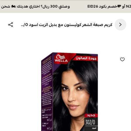
وصلتي 300 ريال؟ اختاري هديتك :🏍 شحن مجاني بكود N28 أو 💸خصم بكود EID26
كريم صبغة الشعر كوليستون مع بديل الزيت اسود 302/0 من ويلا 50 ملليتر