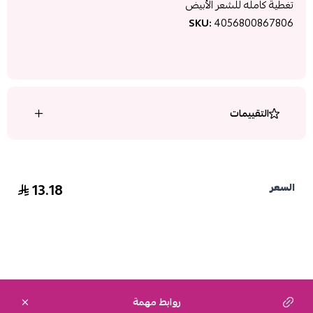
تغطية كامله للشعر الأبيض
SKU:
4056800867806
التقييمات
13.18
السعر
روابط مهمة