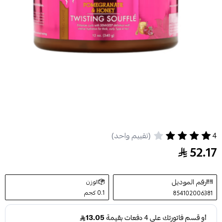
4
(تقييم واحد)
كريم سوفلي لتحديد تموجات الشعر بالرمان والعسل من م
52.17
رقم الموديل
الوزن
0.1 كجم
854102006381