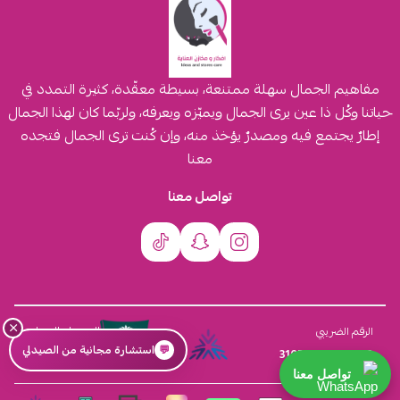
مفاهيم الجمال سهلة ممتنعة، بسيطة معقّدة، كثيرة التمدد في
حياتنا وكُل ذا عين يرى الجمال ويميّزه ويعرفه، ولربّما كان لهذا الجمال
إطارٌ يجتمع فيه ومصدرٌ يؤخذ منه، وإن كُنت ترى الجمال فتجده
معنا
تواصل معنا
×
السجل التجاري
الرقم الضريبي
💬
استشارة مجانية من الصيدلي
4030431116
310555259800003
تواصل معنا