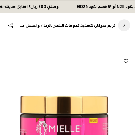
وصلتي 300 ريال؟ اختاري هديتك :🏍 شحن مجاني بكود N28 أو 💸خصم بكود EID26
كريم سوفلي لتحديد تموجات الشعر بالرمان والعسل من ميلي اورجانيكس - 340ج