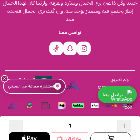
حياتنا وكُل ذا عين يرى الجمال ويميّزه ويعرفه، ولربّما كان لهذا الجمال
إطارٌ يجتمع فيه ومصدرٌ يؤخذ منه، وإن كُنت ترى الجمال فتجده
معنا
تواصل معنا
×
السجل التجاري
الرقم الضريبي
💬
استشارة مجانية من الصيدلي
4030431116
310555259800003
تواصل معنا
الحقوق محفوظة | 2026
افكار ومخازن العناية
اشتري الآن