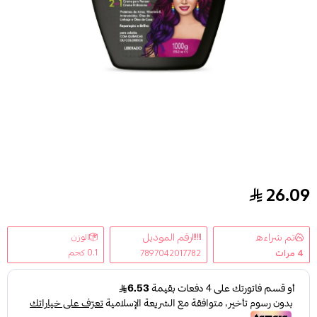
26.09
كريم ديفينا كور لعلاج الشعر المصبوغ من سكالا 1000 جم
تم شراءه
رقم الموديل
الوزن
0.1 كجم
4
مرات
7897042017782