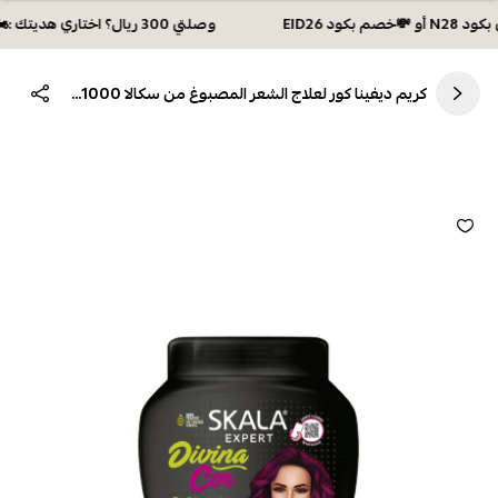
وصلتي 300 ريال؟ اختاري هديتك :🏍 شحن مجاني بكود N28 أو 💸خصم بكود EID26
كريم ديفينا كور لعلاج الشعر المصبوغ من سكالا 1000 جم