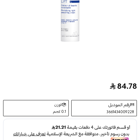
84.78
كريم تنعيم ليلي مجدد للبشرة من يورياج إيج ليفت 30 مل
رقم الموديل
الوزن
0.1 كجم
3661434009228