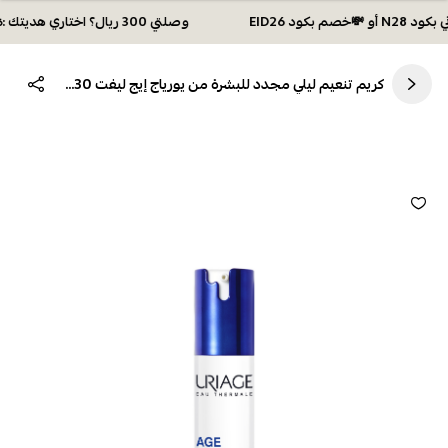
وصلتي 300 ريال؟ اختاري هديتك :🏍 شحن مجاني بكود N28 أو 💸خصم بكود EID26
كريم تنعيم ليلي مجدد للبشرة من يورياج إيج ليفت 30 مل