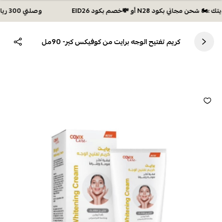
وصلتي 300 ريال؟ اختاري هديتك :🏍 شحن مجاني بكود N28 أو 💸خصم بكود EID26
كريم تفتيح الوجه برایت من كوفيكس كير- 90مل