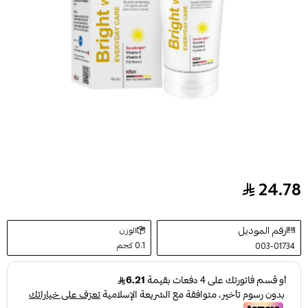
24.78
كريم تفتيح الوجه برایت من كوفيكس كير- 90مل
رقم الموديل
الوزن
0.1 كجم
003-01734