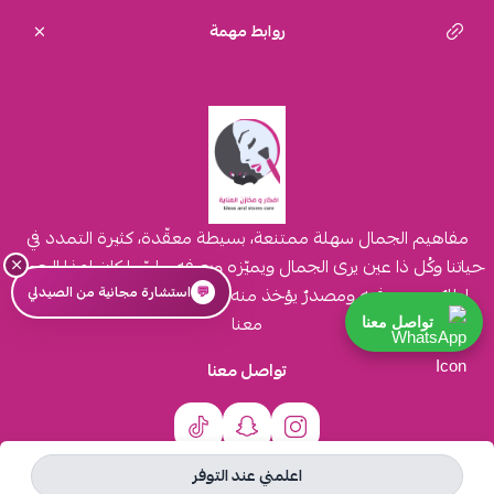
روابط مهمة
مفاهيم الجمال سهلة ممتنعة، بسيطة معقّدة، كثيرة التمدد في
×
حياتنا وكُل ذا عين يرى الجمال ويميّزه ويعرفه، ولربّما كان لهذا الجمال
إطارٌ يجتمع فيه ومصدرٌ يؤخذ منه، وإن كُنت ترى الجمال فتجده
💬
استشارة مجانية من الصيدلي
معنا
تواصل معنا
تواصل معنا
اعلمني عند التوفر