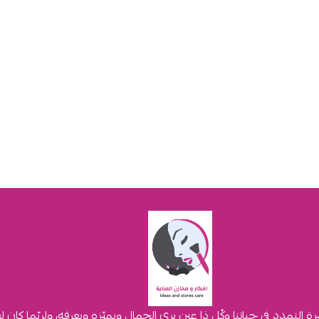
لتمدد في حياتنا وكُل ذا عين يرى الجمال ويميّزه ويعرفه، ولربّما كان 