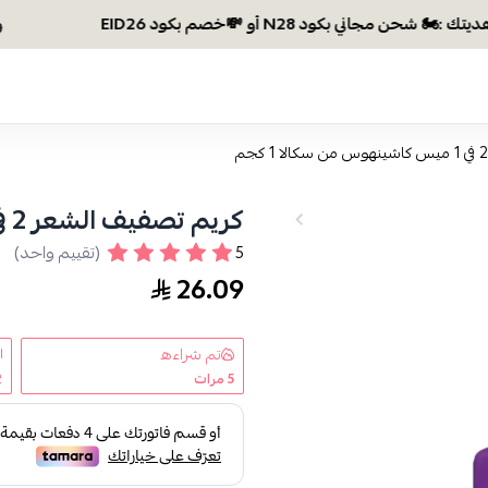
وصلتي 300 ريال؟ اختاري هديتك :🏍 شحن مجاني ب
كريم تصفيف الشعر 2 في 1 ميس كاشينهوس من سكالا 1 كجم
5
(تقييم واحد)
26.09
تم شراءه
5
مرات
2