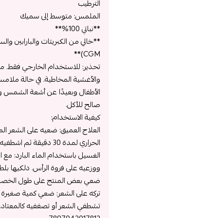
الترطيب
الملمس: متوسط ​​إلى سميك
**نباتي 100%**
**خالي من الكبريتات والبارابين و
CGM)**
تحذير: للاستخدام الخارجي فقط. 
والأغشية المخاطية. في حالة ملامسة 
الأطفال وبعيدًا عن أشعة الشمس وا
صالح للأكل.
كيفية الاستخدام:
العلاج العميق: ضعيه على الشعر ا
الحراري لمدة 30 دقيقة ثم اشطفيه مع تجنب الجذور.
الغسيل باستخدام الماء البارد: مع
ووزعيه على فروة الرأس. دلكيها بل
ضعي بعض المنتج على طول الخصلات، 
تركه على الشعر: ضعي كمية صغيرة عل
تشطفي الشعر أو تصففيه كالمعتاد. 