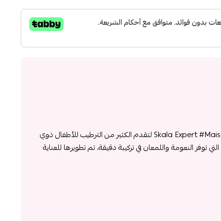
جاءت مجموعة Skala Expert #MaisCachinhos Kids لتقدم الكثير من الترطيب للأطفال ذوي
ي توفر النعومة واللمعان في تركيبة دقيقة، تم تطويرها للعناية