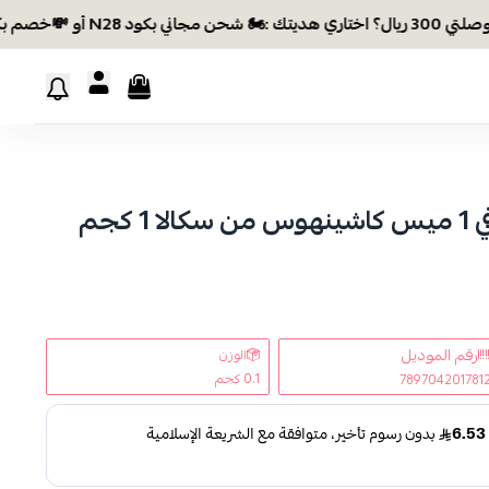
كود N28 أو 💸خصم بكود EID26
رقم الموديل
الوزن
0.1 كجم
789704201781