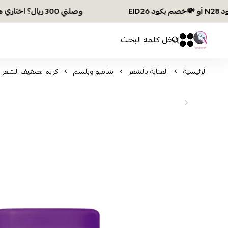
وصلتي 300 ريال؟ اختاري هديتك :🏍 شحن مجاني بكود N28 أو 💸خصم بكود EID26
افكار ومخازن العناية
0
0
الرئيسية
العناية بالشعر
شامبو وبلسم
كريم تصفيف الشعر 2 في 1 ميس كاشينهوس من سكالا 1 كجم