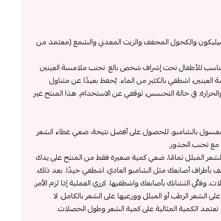
السيليكون والكحول المجفف والزيت المعدني والشمع (معتمد من
مناسب للأطفال تحت إشراف شخص بالغ. تجنب ملامسة العينين
العينين، اشطفي بالكثير من الماء. يُحفظ بعيدًا عن متناول
لحرارة. في حالة التحسس، توقفي عن الاستخدام. هذا المنتج غير
لمغسول بالشامبو، للحصول على أفضل نتيجة، ضعي غطاء الشعر
 الشعر المبلل تمامًا، ضعي كمية صغيرة فقط من المنتج على يدك
طف بأطراف أصابعك مثل الشامبو العادي. اشطفي جيدًا. بعد ذلك،
وفكّي التشابك بأصابعك واشطفيها. كرري العملية إذا لزم الأمر.
ى الشعر الرطب أو المبلل ووزعيها على الشعر بالكامل. لا
تعتمد الكمية المثالية على كمية الشعر وطول الخصلات.