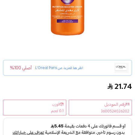
أصلي 100%
انقر هنا للمزيد من
L'Oreal Paris
21.74
كريم ايلفيف مغذي للشعر شديد الجفاف بزيت الاملا من لور
رقم الموديل
الوزن
0.1 كجم
3600524026202