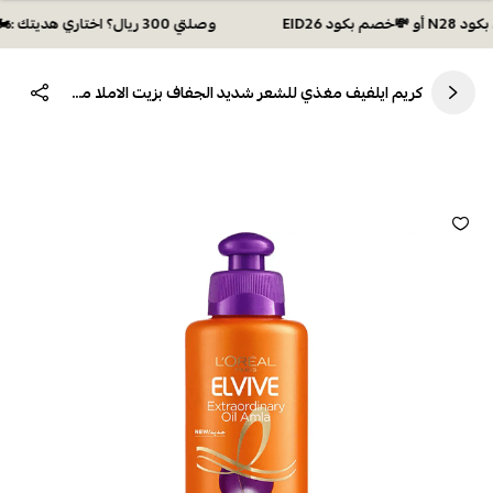
وصلتي 300 ريال؟ اختاري هديتك :🏍 شحن مجاني بكود N28 أو 💸خصم بكود EID26
كريم ايلفيف مغذي للشعر شديد الجفاف بزيت الاملا من لوريال باريس - 200مل