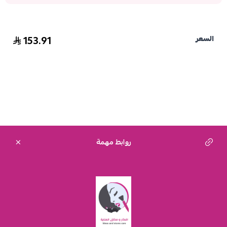
153.91
السعر
روابط مهمة