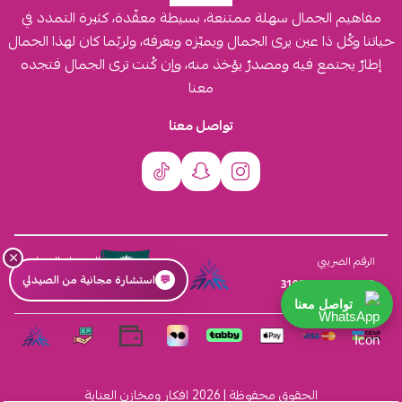
مفاهيم الجمال سهلة ممتنعة، بسيطة معقّدة، كثيرة التمدد في
حياتنا وكُل ذا عين يرى الجمال ويميّزه ويعرفه، ولربّما كان لهذا الجمال
إطارٌ يجتمع فيه ومصدرٌ يؤخذ منه، وإن كُنت ترى الجمال فتجده
معنا
تواصل معنا
×
السجل التجاري
الرقم الضريبي
💬
استشارة مجانية من الصيدلي
4030431116
310555259800003
تواصل معنا
الحقوق محفوظة | 2026
افكار ومخازن العناية