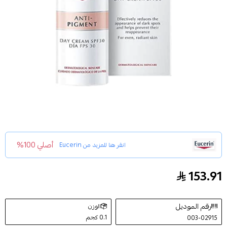
أصلي 100%
انقر هنا للمزيد من
Eucerin
153.91
كريم النهار لبشره مثاليه موحده اللون و مشرقه يوسيرين 50
رقم الموديل
الوزن
0.1 كجم
003-02915