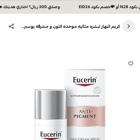
وصلتي 300 ريال؟ اختاري هديتك :🏍 شحن مجاني بكود N28 أو 💸خصم بكود EID26
كريم النهار لبشره مثاليه موحده اللون و مشرقه يوسيرين 50 مل