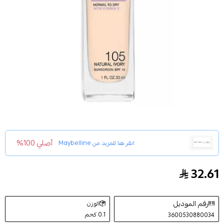
أصلي 100%
انقر هنا للمزيد من
Maybelline
32.61
كريم اساس فيت مي درجة ناتشورال ايفورى 105 - ميبيلين
رقم الموديل
الوزن
0.1 كجم
3600530880034