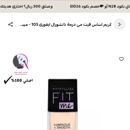
وصلتي 300 ريال؟ اختاري هديتك :🏍 شحن مجاني بكود N28 أو 💸خصم بكود EID26
كريم اساس فيت مي درجة ناتشورال ايفورى 105 - ميبيلين