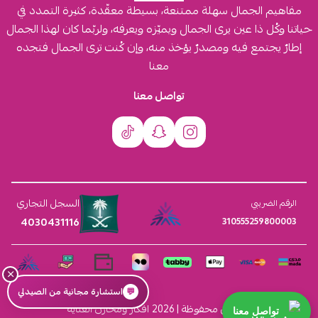
مفاهيم الجمال سهلة ممتنعة، بسيطة معقّدة، كثيرة التمدد في
حياتنا وكُل ذا عين يرى الجمال ويميّزه ويعرفه، ولربّما كان لهذا الجمال
إطارٌ يجتمع فيه ومصدرٌ يؤخذ منه، وإن كُنت ترى الجمال فتجده
معنا
تواصل معنا
السجل التجاري
الرقم الضريبي
4030431116
310555259800003
×
💬
استشارة مجانية من الصيدلي
الحقوق محفوظة | 2026
افكار ومخازن العناية
تواصل معنا