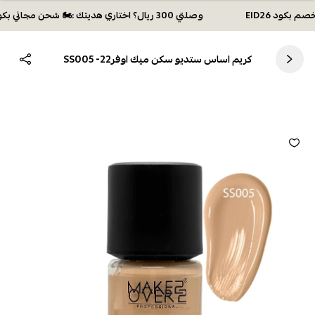
وصلتي 300 ريال؟ اختاري هديتك :🏍 شحن مجاني بكود N28 أو 💸خصم بكود EID26
كريم اساس ستديو سكن ميك اوفر22- SS005