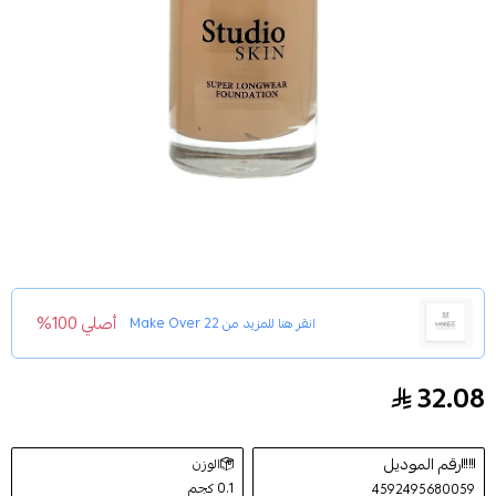
أصلي 100%
انقر هنا للمزيد من
Make Over 22
32.08
كريم اساس ستديو سكن ميك اوفر22- SS005
رقم الموديل
الوزن
0.1 كجم
4592495680059