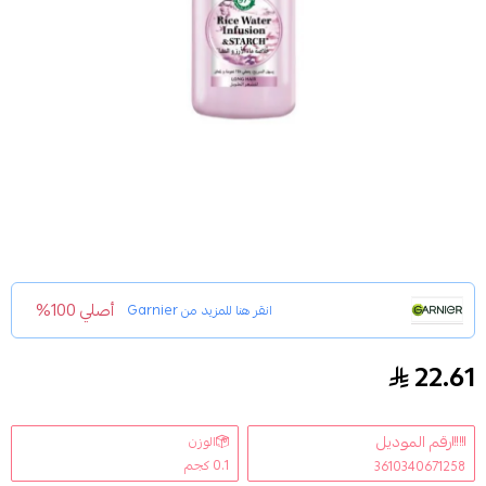
أصلي 100%
انقر هنا للمزيد من
Garnier
22.61
كريم ألترا دوكس مرطب للمعان الشعر بخلاصة ماء الأرز والنش
رقم الموديل
الوزن
0.1 كجم
3610340671258