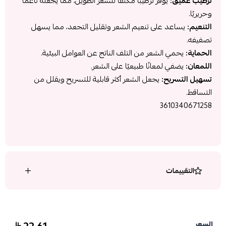
ترطيب عميق:
يوفر ترطيبًا مكثفًا للشعر الطويل، مما يجعله ناعمًا
وحريريًا.
التنعيم:
يساعد على تنعيم الشعر وتقليل التجعد، مما يسهل
تصفيفه.
الحماية:
يحمي الشعر من التلف الناتج عن العوامل البيئية.
اللمعان:
يضفي لمعانًا طبيعيًا على الشعر.
تسهيل التسريح:
يجعل الشعر أكثر قابلية للتسريح ويقلل من
التساقط.
3610340671258
التقييمات
السعر