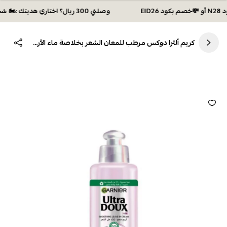
وصلتي 300 ريال؟ اختاري هديتك :🏍 شحن مجاني بكود N28 أو 💸خصم بكود EID26
كريم ألترا دوكس مرطب للمعان الشعر بخلاصة ماء الأرز والنشا من غارنييه , 200 مل