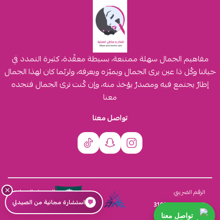
مفاهيم الجمال سهلة ممتنعة، بسيطة معقّدة، كثيرة التمدد في
حياتنا وكُل ذا عين يرى الجمال ويميّزه ويعرفه، ولربّما كان لهذا الجمال
إطارٌ يجتمع فيه ومصدرٌ يؤخذ منه، وإن كُنت ترى الجمال فتجده
معنا
تواصل معنا
×
السجل التجاري
الرقم الضريبي
💬
استشارة مجانية من الصيدلي
4030431116
310555259800003
تواصل معنا