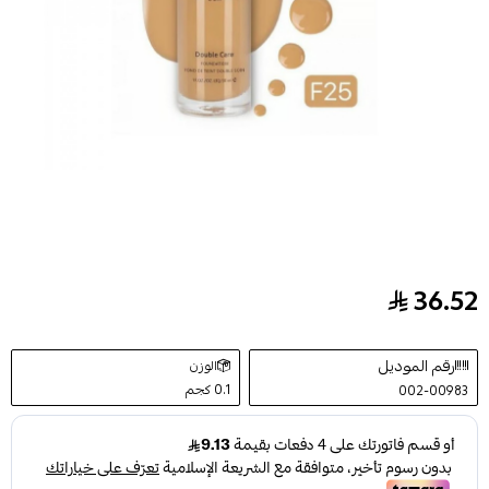
36.52
كريم أساس سائل F25 من بلوفير 30 مل
رقم الموديل
الوزن
0.1 كجم
002-00983