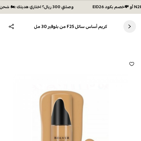
وصلتي 300 ريال؟ اختاري هديتك :🏍 شحن مجاني بكود N28 أو 💸خصم بكود EID26
كريم أساس سائل F25 من بلوفير 30 مل