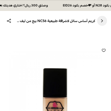
وصلتي 300 ريال؟ اختاري هديتك :🏍 شحن مجاني بكود N28 أو 💸خصم بكود EID26
كريم أساس سائل لاشراقة طبيعية NC56 بيج من ليف 30مل