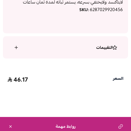
لايتأكسد ولايختفي بسرعه، يستمر ثباته لمدة ثمان ساعات
SKU:
6287029920456
التقييمات
46.17
السعر
روابط مهمة