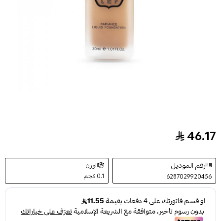
46.17
كريم أساس سائل لاشراقة طبيعية NC56 بيج من ليف 30مل
رقم الموديل
الوزن
0.1 كجم
6287029920456