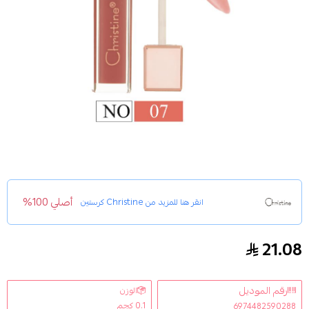
أصلي 100%
انقر هنا للمزيد من
Christine كرستين
21.08
كرستين, ملمع ومكبر شفاه, - 07
رقم الموديل
الوزن
0.1 كجم
6974482590288