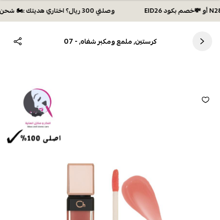
وصلتي 300 ريال؟ اختاري هديتك :🏍 شحن مجاني بكود N28 أو 💸خصم بكود EID26
كرستين, ملمع ومكبر شفاه, - 07