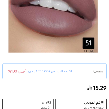
أصلي 100%
انقر هنا للمزيد من
Christine كرستين
15.29
كرستين روج احمر شفاه توت رقم 51
رقم الموديل
الوزن
0.1 كجم
6927874815421