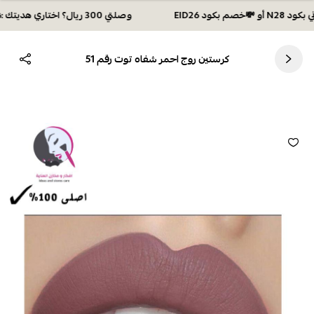
وصلتي 300 ريال؟ اختاري هديتك :🏍 شحن مجاني بكود N28 أو 💸خصم بكود EID26
كرستين روج احمر شفاه توت رقم 51