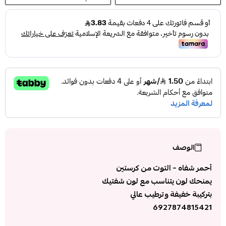
الوصف
أحمر شفاه – التوت من كرستين
يمنحك لون يتناسب مع لون شفتيك
بتركيبة خفيفة وترطيب عالي
6927874815421