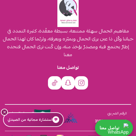
مفاهيم الجمال سهلة ممتنعة، بسيطة معقّدة، كثيرة التمدد في
حياتنا وكُل ذا عين يرى الجمال ويميّزه ويعرفه، ولربّما كان لهذا الجمال
إطارٌ يجتمع فيه ومصدرٌ يؤخذ منه، وإن كُنت ترى الجمال فتجده
معنا
تواصل معنا
×
السجل التجاري
الرقم الضريبي
💬
استشارة مجانية من الصيدلي
4030431116
310555259800003
تواصل معنا