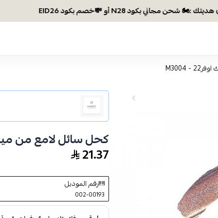
وصلتي 300 ريال؟ اخ
- M3004
كحل سائل لامع من ميك اوفر22 
21.37
رقم الموديل
002-00193