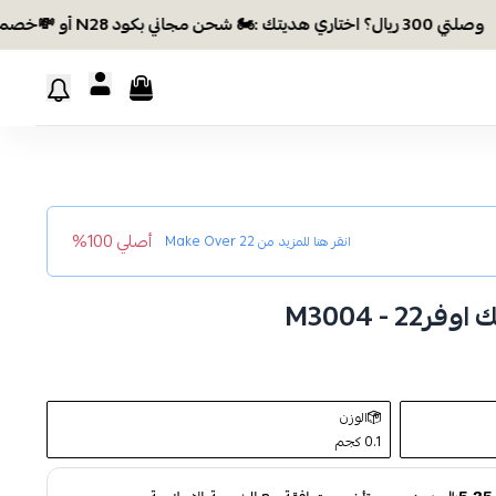
تاري هديتك :🏍 شحن مجاني بكود N28 أو 💸خصم بكود EID26
أصلي 100%
انقر هنا للمزيد من
Make Over 22
- M3004
الوزن
0.1 كجم