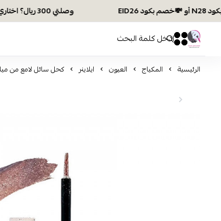
وصلتي 300 ريال؟ اختاري هديتك :🏍 شحن مجاني بكود N28 أو 💸خصم بكود EID26
افكار ومخازن العناية
0
0
الرئيسية
المكياج
العيون
ايلاينر
كحل سائل لامع من ميك اوفر22 