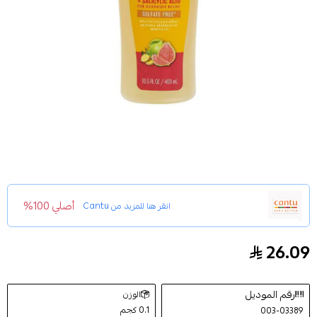
أصلي 100%
انقر هنا للمزيد من
Cantu
26.09
كانتو شامبو الجوافة والزنجبيل 400مل
رقم الموديل
الوزن
0.1 كجم
003-03389