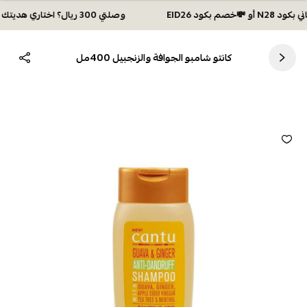
وصلتي 300 ريال؟ اختاري هديتك :🏍 شحن مجاني بكود N28 أو 💸خصم بكود EID26
كانتو شامبو الجوافة والزنجبيل 400مل