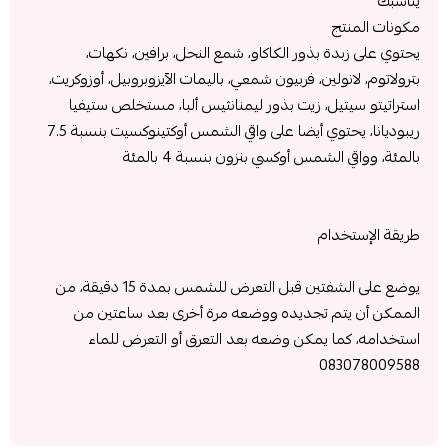
يناسبك
مكونات المنتج
يحتوي على زبدة بذور الكاكاو، شمع النحل، برافين، نكهات،
بترولاتوم، لانولين، فربيون شمعي، باليمات الآيزوبروبيل، أوزوكريت،
استراتيتو سيتيل، زيت بذور ليمنانثيس ألبا، مستخلص ستيفيا
ريبوديانا، يحتوي أيضا على واقي الشمس أوكتينوكسيت بنسبة 7.5
بالمئة، وواقي الشمس أوكسي بنزون بنسبة 4 بالمئة
طريقة الإستخدام
يوضع على الشفتين قبل التعرض للشمس بمدة 15 دقيقة، من
الممكن أن يتم تجديده ووضعه مرة أخرى بعد ساعتين من
استخدامه، كما يمكن وضعه بعد التعرق أو التعرض للماء
083078009588