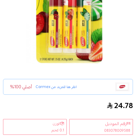
أصلي 100%
انقر هنا للمزيد من
Carmex
24.78
كارمكس مرطب شفاه للعناية اليومية بنكهات متنوعة - 4.25 ج
رقم الموديل
الوزن
0.1 كجم
083078009588