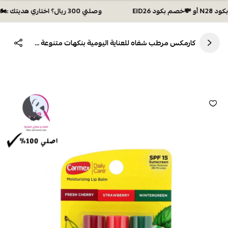
وصلتي 300 ريال؟ اختاري هديتك :🏍 شحن مجاني بكود N28 أو 💸خصم بكود EID26
كارمكس مرطب شفاه للعناية اليومية بنكهات متنوعة - 4.25 جم