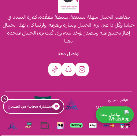
مفاهيم الجمال سهلة ممتنعة، بسيطة معقّدة، كثيرة التمدد في
حياتنا وكُل ذا عين يرى الجمال ويميّزه ويعرفه، ولربّما كان لهذا الجمال
إطارٌ يجتمع فيه ومصدرٌ يؤخذ منه، وإن كُنت ترى الجمال فتجده
معنا
تواصل معنا
×
السجل التجاري
الرقم الضريبي
💬
استشارة مجانية من الصيدلي
4030431116
310555259800003
تواصل معنا