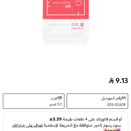
9.13
قناع كوما للتفتيح من ايم سوري فور ماي سكن
رقم الموديل
الوزن
0.1 كجم
003-02628