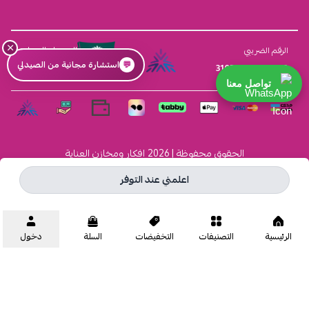
×
السجل التجاري
الرقم الضريبي
💬
استشارة مجانية من الصيدلي
4030431116
310555259800003
تواصل معنا
الحقوق محفوظة | 2026
افكار ومخازن العناية
اعلمني عند التوفر
الرئيسية
التصنيفات
التخفيضات
السلة
دخول