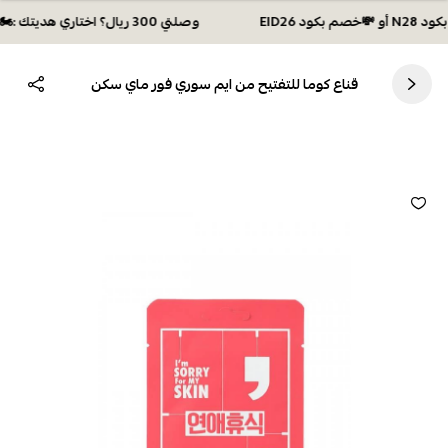
وصلتي 300 ريال؟ اختاري هديتك :🏍 شحن مجاني بكود N28 أو 💸خصم بكود EID26
قناع كوما للتفتيح من ايم سوري فور ماي سكن