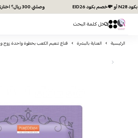
وصلتي 300 ريال؟ اختاري هديتك :🏍 شحن مجاني بكود N28 أو 💸خصم بكود EID26
افكار ومخازن العناية
0
0
الرئيسية
العناية بالبشرة
قناع تنعيم الكعب بخطوة واحدة زوج وا