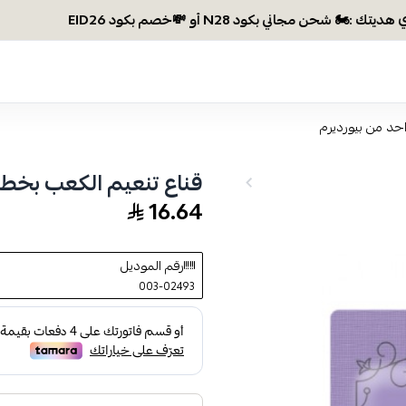
وصلتي 300 ري
حد من بيورديرم
قناع تنعيم الكعب بخطو
16.64
رقم الموديل
003-02493