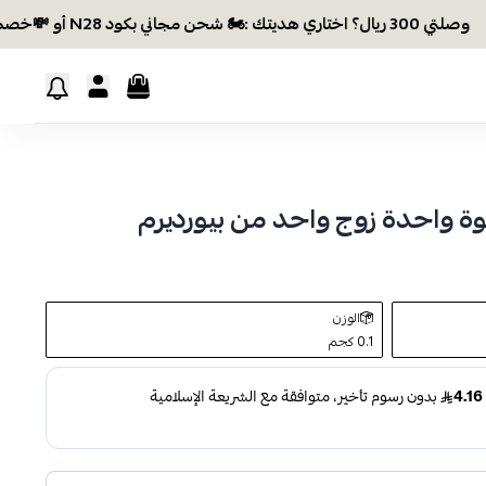
ال؟ اختاري هديتك :🏍 شحن مجاني بكود N28 أو 💸خصم بكود EID26
ة واحدة زوج واحد من بيورديرم
الوزن
0.1 كجم