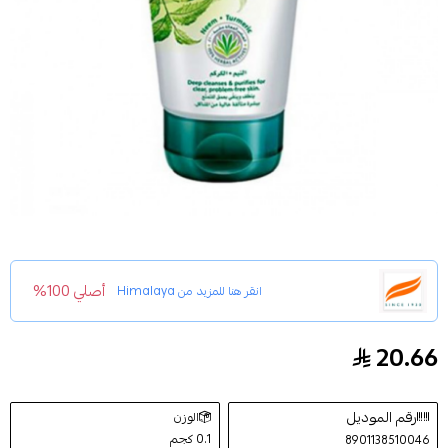
أصلي 100%
انقر هنا للمزيد من
Himalaya
20.66
قناع التنقية بعشبة الكركم النيم من هيمالايا 150ملليتر
رقم الموديل
الوزن
0.1 كجم
8901138510046