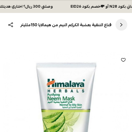
وصلتي 300 ريال؟ اختاري هديتك :🏍 شحن مجاني بكود N28 أو 💸خصم بكود EID26
قناع التنقية بعشبة الكركم النيم من هيمالايا 150ملليتر