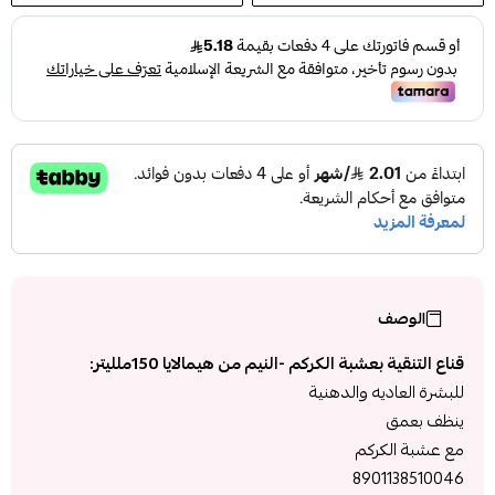
الوصف
قناع التنقية بعشبة الكركم -النيم من هيمالايا 150ملليتر:
للبشرة العاديه والدهنية
ينظف بعمق
مع عشبة الكركم
8901138510046