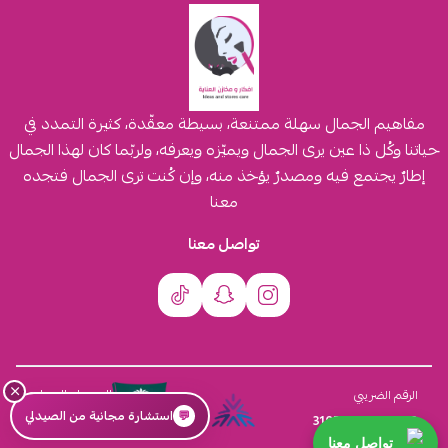
مفاهيم الجمال سهلة ممتنعة، بسيطة معقّدة، كثيرة التمدد في
حياتنا وكُل ذا عين يرى الجمال ويميّزه ويعرفه، ولربّما كان لهذا الجمال
إطارٌ يجتمع فيه ومصدرٌ يؤخذ منه، وإن كُنت ترى الجمال فتجده
معنا
تواصل معنا
×
السجل التجاري
الرقم الضريبي
💬
استشارة مجانية من الصيدلي
4030431116
310555259800003
تواصل معنا