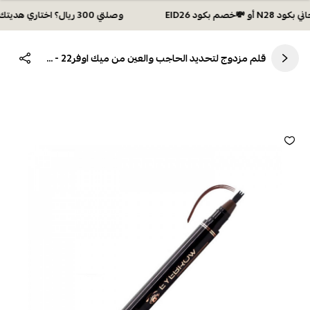
وصلتي 300 ريال؟ اختاري هديتك :🏍 شحن مجاني بكود N28 أو 💸خصم بكود EID26
قلم مزدوج لتحديد الحاجب والعين من ميك اوفر22 - EY001