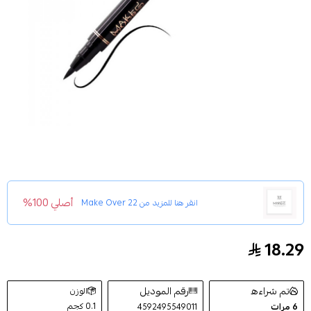
أصلي 100%
انقر هنا للمزيد من
Make Over 22
18.29
قلم مزدوج لتحديد الحاجب والعين من ميك اوفر22 - EY001
تم شراءه
رقم الموديل
الوزن
0.1 كجم
6
مرات
4592495549011