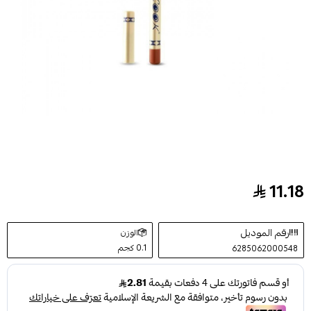
11.18
قلم محدد شفاه رقم233من لوك
رقم الموديل
الوزن
0.1 كجم
6285062000548