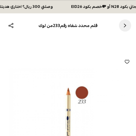
وصلتي 300 ريال؟ اختاري هديتك :🏍 شحن مجاني بكود N28 أو 💸خصم بكود EID26
قلم محدد شفاه رقم233من لوك