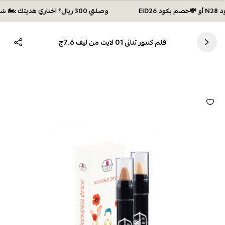
وصلتي 300 ريال؟ اختاري هديتك :🏍 شحن مجاني بكود N28 أو 💸خصم بكود EID26
قلم كنتور ثنائي 01 لايت من ليف 7.6ج