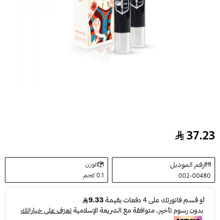
37.23
قلم كنتور ثنائي 01 لايت من ليف 7.6ج
رقم الموديل
الوزن
0.1 كجم
002-00480