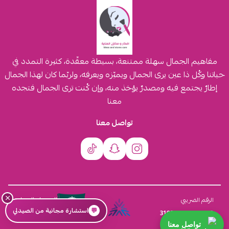
مفاهيم الجمال سهلة ممتنعة، بسيطة معقّدة، كثيرة التمدد في
حياتنا وكُل ذا عين يرى الجمال ويميّزه ويعرفه، ولربّما كان لهذا الجمال
إطارٌ يجتمع فيه ومصدرٌ يؤخذ منه، وإن كُنت ترى الجمال فتجده
معنا
تواصل معنا
×
السجل التجاري
الرقم الضريبي
💬
استشارة مجانية من الصيدلي
4030431116
310555259800003
تواصل معنا