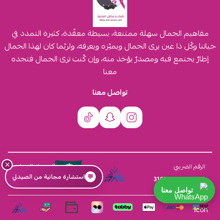
مفاهيم الجمال سهلة ممتنعة، بسيطة معقّدة، كثيرة التمدد في
حياتنا وكُل ذا عين يرى الجمال ويميّزه ويعرفه، ولربّما كان لهذا الجمال
إطارٌ يجتمع فيه ومصدرٌ يؤخذ منه، وإن كُنت ترى الجمال فتجده
معنا
تواصل معنا
×
السجل التجاري
الرقم الضريبي
💬
استشارة مجانية من الصيدلي
4030431116
310555259800003
تواصل معنا