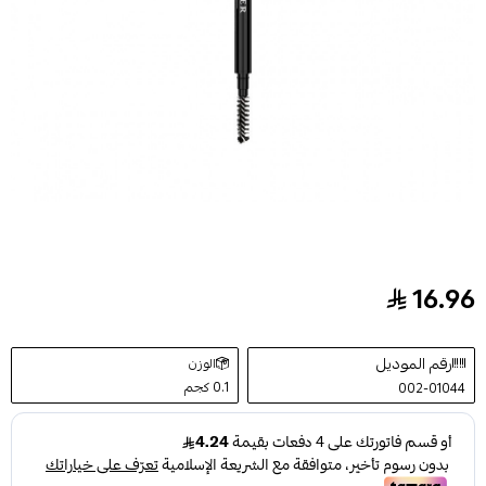
16.96
قلم حواجب ايبوني من بلوفير - A3
رقم الموديل
الوزن
0.1 كجم
002-01044