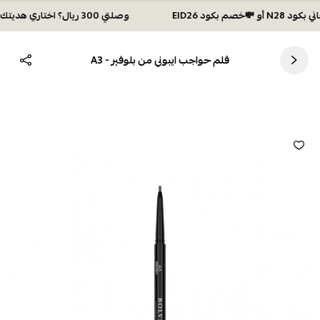
وصلتي 300 ريال؟ اختاري هديتك :🏍 شحن مجاني بكود N28 أو 💸خصم بكود EID26
قلم حواجب ايبوني من بلوفير - A3